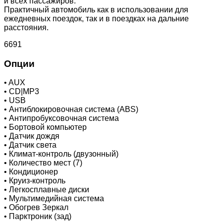
и всех пассажиров.
Практичный автомобиль как в использовании для
ежедневных поездок, так и в поездках на дальние
расстояния.
6691
Опции
•
AUX
•
CD|MP3
•
USB
•
Антиблокировочная система (ABS)
•
Антипробуксовочная система
•
Бортовой компьютер
•
Датчик дождя
•
Датчик света
•
Климат-контроль (двузонный)
•
Количество мест (7)
•
Кондиционер
•
Круиз-контроль
•
Легкосплавные диски
•
Мультимедийная система
•
Обогрев Зеркал
•
Парктроник (зад)