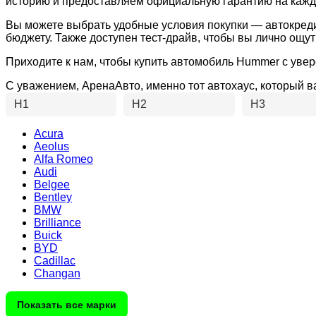
историю и предоставляем официальную гарантию на кажд
Вы можете выбрать удобные условия покупки — автокреди
бюджету. Также доступен тест-драйв, чтобы вы лично ощ
Приходите к нам, чтобы купить автомобиль Hummer с увер
С уважением, АренаАвто, именно тот автохаус, который 
H1
H2
H3
Acura
Aeolus
Alfa Romeo
Audi
Belgee
Bentley
BMW
Brilliance
Buick
BYD
Cadillac
Changan
Показать все марки