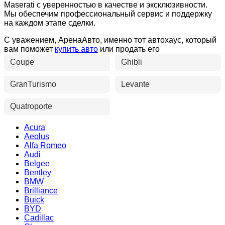
Maserati с уверенностью в качестве и эксклюзивности.
Мы обеспечим профессиональный сервис и поддержку
на каждом этапе сделки.
С уважением, АренаАвто, именно тот автохаус, который
вам поможет
купить авто
или продать его
Coupe
Ghibli
GranTurismo
Levante
Quatroporte
Acura
Aeolus
Alfa Romeo
Audi
Belgee
Bentley
BMW
Brilliance
Buick
BYD
Cadillac