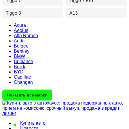
Tiggo 7
Tiggo 7 Pro
Tiggo 8
A13
Acura
Aeolus
Alfa Romeo
Audi
Belgee
Bentley
BMW
Brilliance
Buick
BYD
Cadillac
Changan
Показать все марки
Купить авто
Новости