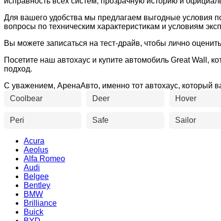
исправность всех систем, прозрачную историю и официал
Для вашего удобства мы предлагаем выгодные условия пок
вопросы по техническим характеристикам и условиям экс
Вы можете записаться на тест-драйв, чтобы лично оценить
Посетите наш автохаус и купите автомобиль Great Wall,
подход.
С уважением, АренаАвто, именно тот автохаус, который 
Coolbear
Deer
Hover
Peri
Safe
Sailor
Acura
Aeolus
Alfa Romeo
Audi
Belgee
Bentley
BMW
Brilliance
Buick
BYD