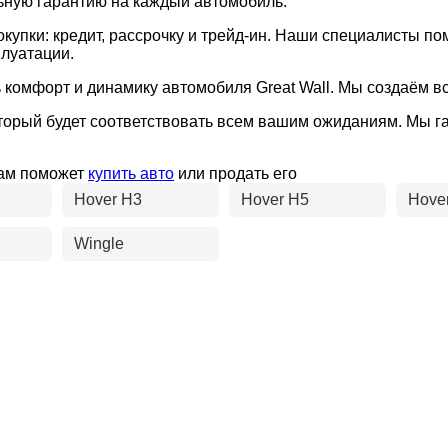
ьную гарантию на каждый автомобиль.
упки: кредит, рассрочку и трейд-ин. Наши специалисты по
плуатации.
 комфорт и динамику автомобиля Great Wall. Мы создаём вс
 который будет соответствовать всем вашим ожиданиям. Мы
вам поможет
купить авто
или продать его
Hover H3
Hover H5
Hove
Wingle