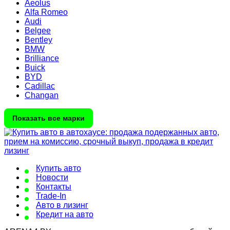
Aeolus
Alfa Romeo
Audi
Belgee
Bentley
BMW
Brilliance
Buick
BYD
Cadillac
Changan
Показать все марки
Купить авто
Новости
Контакты
Trade-In
Авто в лизинг
Кредит на авто