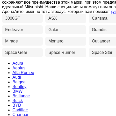
сохраняют все преимущества этой марки, при этом предл
идеальный Mitsubishi. Наши специалисты помогут вам опр
АренаАвто, именно тот автохаус, который вам поможет
ку
3000GT
ASX
Carisma
Endeavor
Galant
Grandis
Mirage
Montero
Outlander
Space Gear
Space Runner
Space Star
Acura
Aeolus
Alfa Romeo
Audi
Belgee
Bentley
BMW
Brilliance
Buick
BYD
Cadillac
Changan