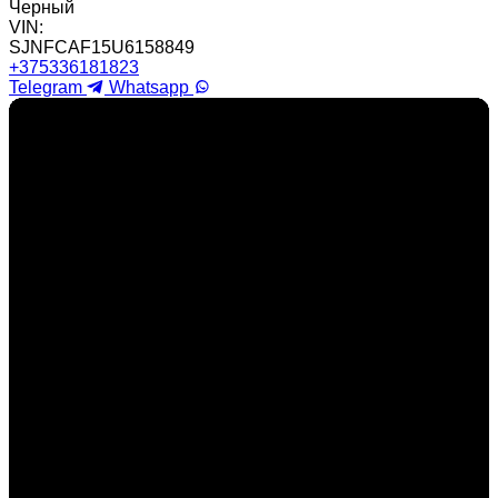
Черный
VIN:
SJNFCAF15U6158849
+375336181823
Telegram
Whatsapp