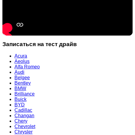
Записаться на тест драйв
Acura
Aeolus
Alfa Romeo
Audi
Belgee
Bentley
BMW
Brilliance
Buick
BYD
Cadillac
Changan
Chery
Chevrolet
Chrysler