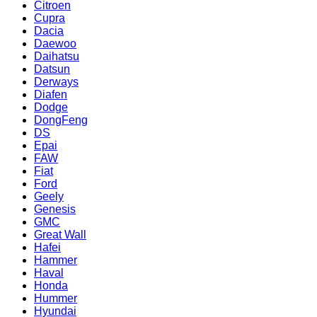
Citroen
Cupra
Dacia
Daewoo
Daihatsu
Datsun
Derways
Diafen
Dodge
DongFeng
DS
Epai
FAW
Fiat
Ford
Geely
Genesis
GMC
Great Wall
Hafei
Hammer
Haval
Honda
Hummer
Hyundai