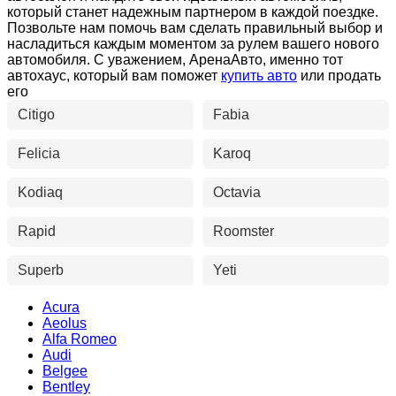
который станет надежным партнером в каждой поездке.
Позвольте нам помочь вам сделать правильный выбор и
насладиться каждым моментом за рулем вашего нового
автомобиля. С уважением, АренаАвто, именно тот
автохаус, который вам поможет
купить авто
или продать
его
Citigo
Fabia
Felicia
Karoq
Kodiaq
Octavia
Rapid
Roomster
Superb
Yeti
Acura
Aeolus
Alfa Romeo
Audi
Belgee
Bentley