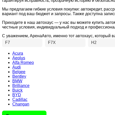
гарантируя исправность, прозрачную историю и безопасн
Мы предлагаем гибкие условия покупки: автокредит, расс
вариант под ваш бюджет и запросы. Также доступна запись
Приходите в наш автохаус — у нас вы можете купить авто
честные условия, индивидуальный подход и профессиона
С уважением, АренаАвто, именно тот автохаус, который 
F7
F7X
H2
Acura
Aeolus
Alfa Romeo
Audi
Belgee
Bentley
BMW
Brilliance
Buick
BYD
Cadillac
Changan