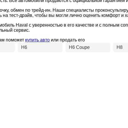
ость. Все автомобили продаются с официальной гарантией 
рочку, обмен по трейд-ин. Наши специалисты проконсульти
 на тест-драйв, чтобы вы могли лично оценить комфорт и х
мобиль Haval с уверенностью в его качестве и с полным с
льный сервис.
вам поможет
купить авто
или продать его
H6
H6 Coupe
H8