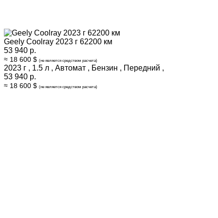
Geely Coolray 2023 г 62200 км
53 940 р.
≈ 18 600 $
(не является средством расчета)
2023 г
,
1.5 л
,
Автомат
,
Бензин
,
Передний
,
53 940 р.
≈ 18 600 $
(не является средством расчета)