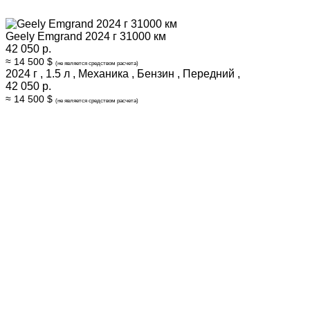
Geely Emgrand 2024 г 31000 км
42 050 р.
≈ 14 500 $
(не является средством расчета)
2024 г
,
1.5 л
,
Механика
,
Бензин
,
Передний
,
42 050 р.
≈ 14 500 $
(не является средством расчета)