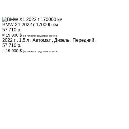
BMW X1 2022 г 170000 км
57 710 р.
≈ 19 900 $
(не является средством расчета)
2022 г
,
1.5 л
,
Автомат
,
Дизель
,
Передний
,
57 710 р.
≈ 19 900 $
(не является средством расчета)