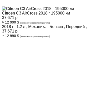
Citroen C3 AirCross 2018 г 195000 км
37 671 р.
≈ 12 990 $
(не является средством расчета)
2018 г
,
1.2 л
,
Механика
,
Бензин
,
Передний
,
37 671 р.
≈ 12 990 $
(не является средством расчета)