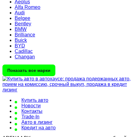
Aeolus
Alfa Romeo
Audi
Belgee
Bentley
BMW
Brilliance
Buick
BYD
Cadillac
Changan
Показать все марки
Купить авто
Новости
Контакты
Trade-In
Авто в лизинг
Кредит на авто