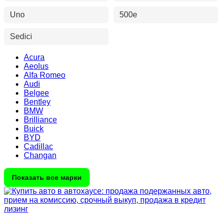
Uno
500e
Sedici
Acura
Aeolus
Alfa Romeo
Audi
Belgee
Bentley
BMW
Brilliance
Buick
BYD
Cadillac
Changan
Показать все марки