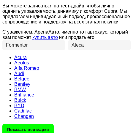
Вы можете записаться на тест-драйв, чтобы лично
оценить управляемость, динамику и комфорт Cupra. Мы
предлагаем индивидуальный подход, профессиональное
сопровождение и поддержку на всех этапах покупки.
С уважением, АренаАвто, именно тот автохаус, который
вам поможет
купить авто
или продать его
Formentor
Ateca
Acura
Aeolus
Alfa Romeo
Audi
Belgee
Bentley
BMW
Brilliance
Buick
BYD
Cadillac
Changan
Показать все марки