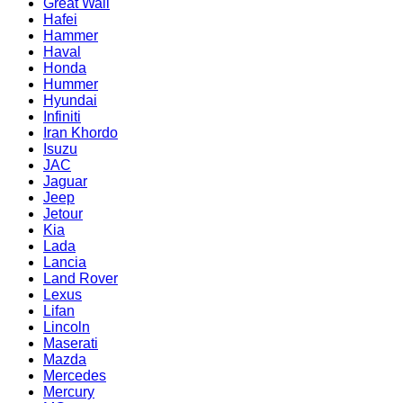
Great Wall
Hafei
Hammer
Haval
Honda
Hummer
Hyundai
Infiniti
Iran Khordo
Isuzu
JAC
Jaguar
Jeep
Jetour
Kia
Lada
Lancia
Land Rover
Lexus
Lifan
Lincoln
Maserati
Mazda
Mercedes
Mercury