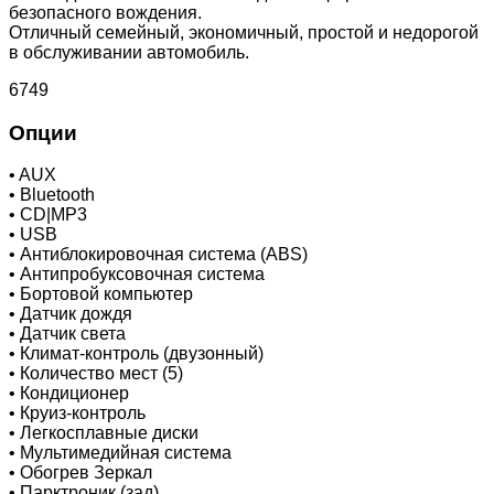
безопасного вождения.
Отличный семейный, экономичный, простой и недорогой
в обслуживании автомобиль.
6749
Опции
•
AUX
•
Bluetooth
•
CD|MP3
•
USB
•
Антиблокировочная система (ABS)
•
Антипробуксовочная система
•
Бортовой компьютер
•
Датчик дождя
•
Датчик света
•
Климат-контроль (двузонный)
•
Количество мест (5)
•
Кондиционер
•
Круиз-контроль
•
Легкосплавные диски
•
Мультимедийная система
•
Обогрев Зеркал
•
Парктроник (зад)