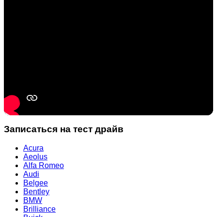
Записаться на тест драйв
Acura
Aeolus
Alfa Romeo
Audi
Belgee
Bentley
BMW
Brilliance