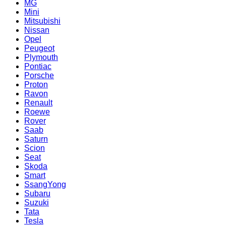
MG
Mini
Mitsubishi
Nissan
Opel
Peugeot
Plymouth
Pontiac
Porsche
Proton
Ravon
Renault
Roewe
Rover
Saab
Saturn
Scion
Seat
Skoda
Smart
SsangYong
Subaru
Suzuki
Tata
Tesla