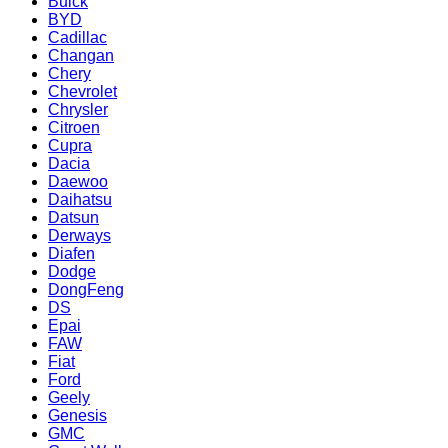
Buick
BYD
Cadillac
Changan
Chery
Chevrolet
Chrysler
Citroen
Cupra
Dacia
Daewoo
Daihatsu
Datsun
Derways
Diafen
Dodge
DongFeng
DS
Epai
FAW
Fiat
Ford
Geely
Genesis
GMC