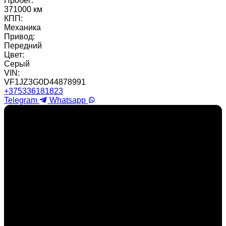
Пробег:
371000 км
КПП:
Механика
Привод:
Передний
Цвет:
Серый
VIN:
VF1JZ3G0D44878991
+375336181823
Telegram
Whatsapp