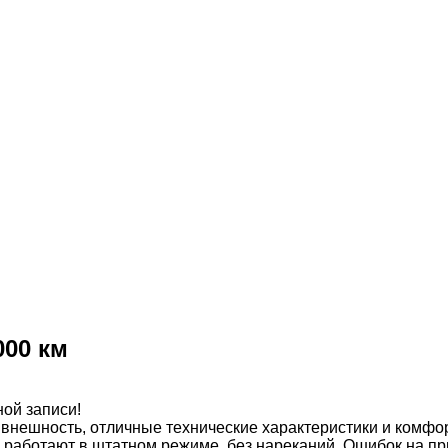
000 км
ой записи!
внешность, отличные технические характеристики и комфо
аботают в штатном режиме, без нареканий. Ошибок на при