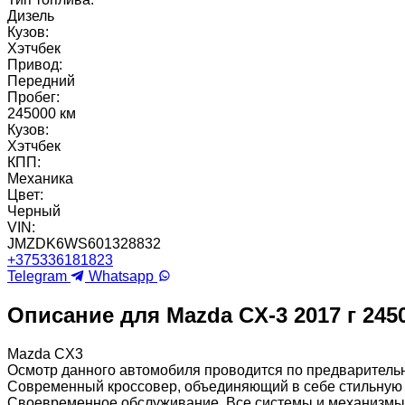
Дизель
Кузов:
Хэтчбек
Привод:
Передний
Пробег:
245000 км
Кузов:
Хэтчбек
КПП:
Механика
Цвет:
Черный
VIN:
JMZDK6WS601328832
+375336181823
Telegram
Whatsapp
Описание для Mazda CX-3 2017 г 245
Mazda CX3
Осмотр данного автомобиля проводится по предварительн
Современный кроссовер, объединяющий в себе стильную 
Своевременное обслуживание. Все системы и механизмы р