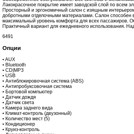
Лакокрасочное покрытие имеет заводской слой по всем эл
Просторный и эргономичный салон с изящным интерьером.
добротными отделочными материалами. Салон способен в
максимальный уровень комфорта для всех пассажиров. О
Практичный вариант для ежедневного использования. Над
6491
Опции
•
AUX
•
Bluetooth
•
CD|MP3
•
USB
•
Антиблокировочная система (ABS)
•
Антипробуксовочная система
•
Бортовой компьютер
•
Датчик дождя
•
Датчик света
•
Камера заднего вида
•
Климат-контроль (двузонный)
•
Количество мест (5)
•
Кондиционер
•
Круиз-контроль