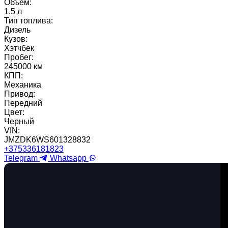
Объем:
1.5 л
Тип топлива:
Дизель
Кузов:
Хэтчбек
Пробег:
245000 км
КПП:
Механика
Привод:
Передний
Цвет:
Черный
VIN:
JMZDK6WS601328832
+375336181823
Telegram
Whatsapp