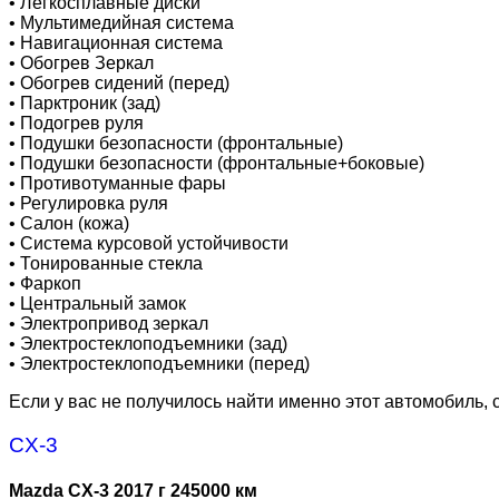
•
Легкосплавные диски
•
Мультимедийная система
•
Навигационная система
•
Обогрев Зеркал
•
Обогрев сидений (перед)
•
Парктроник (зад)
•
Подогрев руля
•
Подушки безопасности (фронтальные)
•
Подушки безопасности (фронтальные+боковые)
•
Противотуманные фары
•
Регулировка руля
•
Салон (кожа)
•
Система курсовой устойчивости
•
Тонированные стекла
•
Фаркоп
•
Центральный замок
•
Электропривод зеркал
•
Электростеклоподъемники (зад)
•
Электростеклоподъемники (перед)
Если у вас не получилось найти именно этот автомобиль,
CX-3
Mazda CX-3 2017 г 245000 км