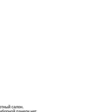
ртный салон.
борной панели нет.