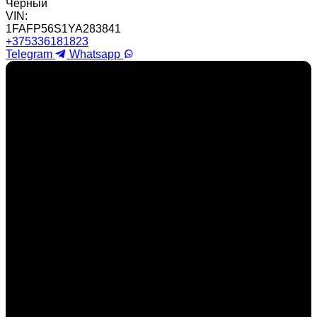
Черный
VIN:
1FAFP56S1YA283841
+375336181823
Telegram
Whatsapp