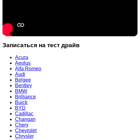
Записаться на тест драйв
Acura
Aeolus
Alfa Romeo
Audi
Belgee
Bentley
BMW
Brilliance
Buick
BYD
Cadillac
Changan
Chery
Chevrolet
Chrysler