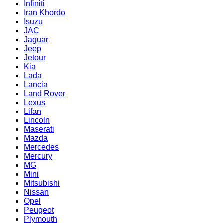
Infiniti
Iran Khordo
Isuzu
JAC
Jaguar
Jeep
Jetour
Kia
Lada
Lancia
Land Rover
Lexus
Lifan
Lincoln
Maserati
Mazda
Mercedes
Mercury
MG
Mini
Mitsubishi
Nissan
Opel
Peugeot
Plymouth