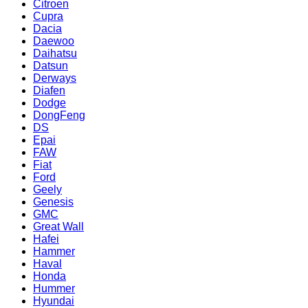
Citroen
Cupra
Dacia
Daewoo
Daihatsu
Datsun
Derways
Diafen
Dodge
DongFeng
DS
Epai
FAW
Fiat
Ford
Geely
Genesis
GMC
Great Wall
Hafei
Hammer
Haval
Honda
Hummer
Hyundai