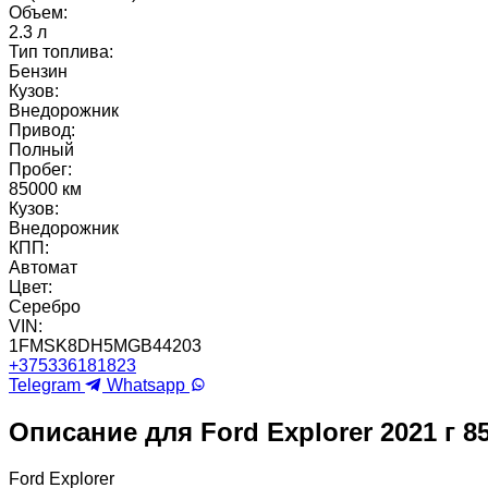
Объем:
2.3 л
Тип топлива:
Бензин
Кузов:
Внедорожник
Привод:
Полный
Пробег:
85000 км
Кузов:
Внедорожник
КПП:
Автомат
Цвет:
Серебро
VIN:
1FMSK8DH5MGB44203
+375336181823
Telegram
Whatsapp
Описание для Ford Explorer 2021 г 8
Ford Explorer