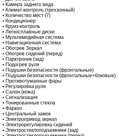
•
Камера заднего вида
•
Климат-контроль (трехзонный)
•
Количество мест (7)
•
Кондиционер
•
Круиз-контроль
•
Легкосплавные диски
•
Мультимедийная система
•
Навигационная система
•
Обогрев Зеркал
•
Обогрев сидений (перед)
•
Парктроник (зад)
•
Подогрев руля
•
Подушки безопасности (фронтальные)
•
Подушки безопасности (фронтальные+боковые)
•
Противотуманные фары
•
Регулировка руля
•
Салон (кожа)
•
Сигнализация
•
Тонированные стекла
•
Фаркоп
•
Центральный замок
•
Электропривод зеркал
•
Электрорегулировка сидений
•
Электростеклоподъемники (зад)
•
Электростеклоподъемники (перед)