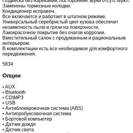
Подвеска без нареканий, посторонние звуки отсутствуют.
Заменены тормозные колодки.
Кондиционер исправен.
Все включается и работает в штатном режиме.
Универсальный серебристый цвет кузова обеспечит
незаметность пыли и грязи на поверхности.
Лакокрасочное покрытие без очагов коррозии.
Вместительный салон с продуманным и рациональным
интерьером.
В комплектации есть все необходимое для комфортного
передвижения.
5834
Опции
•
AUX
•
Bluetooth
•
CD|MP3
•
USB
•
Антиблокировочная система (ABS)
•
Антипробуксовочная система
•
Бортовой компьютер
•
Датчик дождя
•
Датчик света