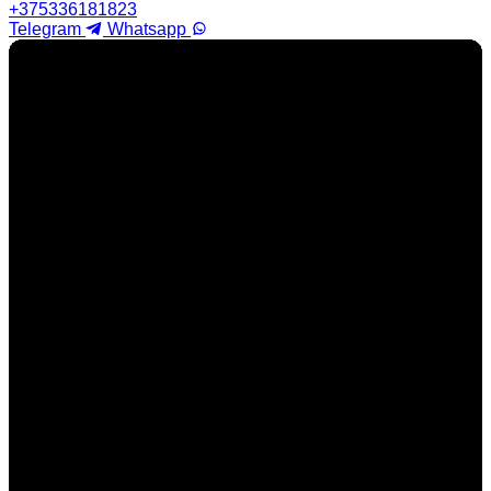
+375336181823
Telegram
Whatsapp