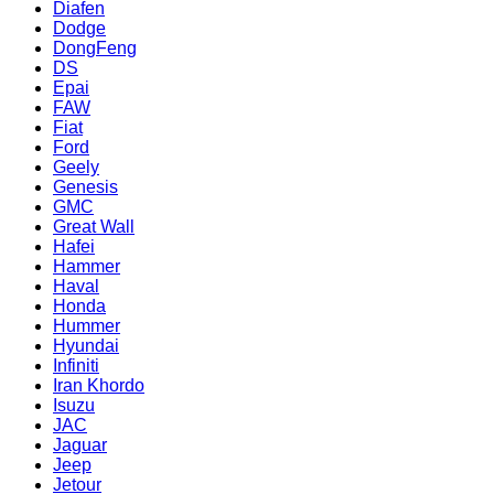
Diafen
Dodge
DongFeng
DS
Epai
FAW
Fiat
Ford
Geely
Genesis
GMC
Great Wall
Hafei
Hammer
Haval
Honda
Hummer
Hyundai
Infiniti
Iran Khordo
Isuzu
JAC
Jaguar
Jeep
Jetour