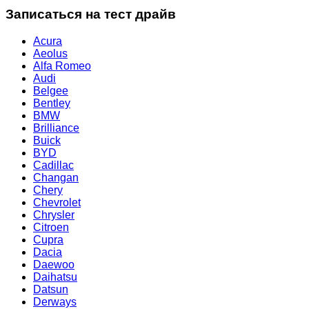
Записаться на тест драйв
Acura
Aeolus
Alfa Romeo
Audi
Belgee
Bentley
BMW
Brilliance
Buick
BYD
Cadillac
Changan
Chery
Chevrolet
Chrysler
Citroen
Cupra
Dacia
Daewoo
Daihatsu
Datsun
Derways