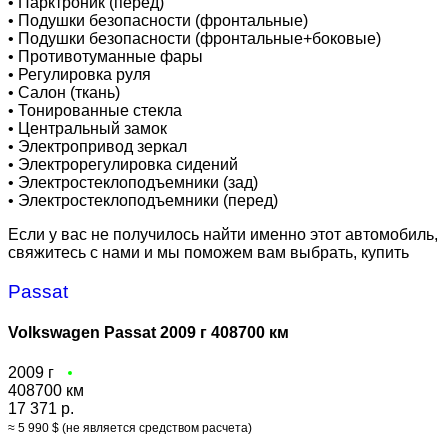
•
Парктроник (перед)
•
Подушки безопасности (фронтальные)
•
Подушки безопасности (фронтальные+боковые)
•
Противотуманные фары
•
Регулировка руля
•
Салон (ткань)
•
Тонированные стекла
•
Центральный замок
•
Электропривод зеркал
•
Электрорегулировка сидений
•
Электростеклоподъемники (зад)
•
Электростеклоподъемники (перед)
Если у вас не получилось найти именно этот автомобиль,
свяжитесь с нами и мы поможем вам выбрать, купить
Passat
Volkswagen Passat 2009 г 408700 км
2009 г
408700 км
17 371 р.
≈ 5 990 $ (не является средством расчета)