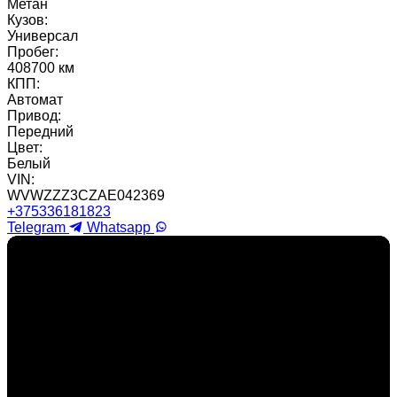
Метан
Кузов:
Универсал
Пробег:
408700 км
КПП:
Автомат
Привод:
Передний
Цвет:
Белый
VIN:
WVWZZZ3CZAE042369
+375336181823
Telegram
Whatsapp