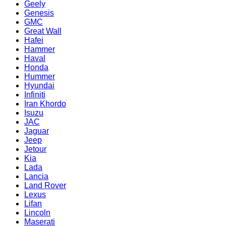
Geely
Genesis
GMC
Great Wall
Hafei
Hammer
Haval
Honda
Hummer
Hyundai
Infiniti
Iran Khordo
Isuzu
JAC
Jaguar
Jeep
Jetour
Kia
Lada
Lancia
Land Rover
Lexus
Lifan
Lincoln
Maserati