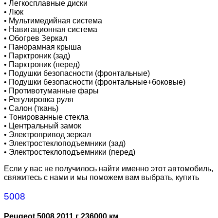
•
Легкосплавные диски
•
Люк
•
Мультимедийная система
•
Навигационная система
•
Обогрев Зеркал
•
Панорамная крыша
•
Парктроник (зад)
•
Парктроник (перед)
•
Подушки безопасности (фронтальные)
•
Подушки безопасности (фронтальные+боковые)
•
Противотуманные фары
•
Регулировка руля
•
Салон (ткань)
•
Тонированные стекла
•
Центральный замок
•
Электропривод зеркал
•
Электростеклоподъемники (зад)
•
Электростеклоподъемники (перед)
Если у вас не получилось найти именно этот автомобиль,
свяжитесь с нами и мы поможем вам выбрать, купить
5008
Peugeot 5008 2011 г 236000 км