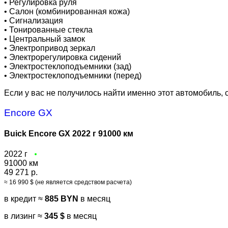
•
Регулировка руля
•
Салон (комбинированная кожа)
•
Сигнализация
•
Тонированные стекла
•
Центральный замок
•
Электропривод зеркал
•
Электрорегулировка сидений
•
Электростеклоподъемники (зад)
•
Электростеклоподъемники (перед)
Если у вас не получилось найти именно этот автомобиль,
Encore GX
Buick Encore GX 2022 г 91000 км
2022 г
91000 км
49 271 р.
≈ 16 990 $ (не является средством расчета)
в кредит ≈
885 BYN
в месяц
в лизинг ≈
345 $
в месяц