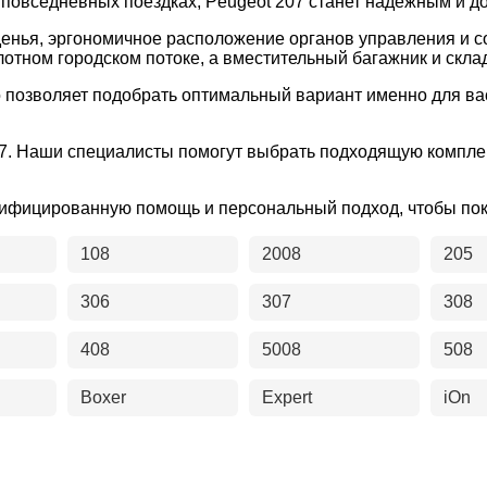
в повседневных поездках, Peugeot 207 станет надёжным и 
енья, эргономичное расположение органов управления и 
лотном городском потоке, а вместительный багажник и скл
о позволяет подобрать оптимальный вариант именно для в
07. Наши специалисты помогут выбрать подходящую компле
лифицированную помощь и персональный подход, чтобы по
108
2008
205
306
307
308
408
5008
508
Boxer
Expert
iOn