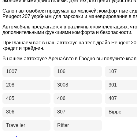
экономичными двигателями. Для тех, кто ценит удобство 
Салон автомобиля продуман до мелочей: комфортные сид
Peugeot 207 удобным для парковки и маневрирования в п
Автомобиль предлагается в различных комплектациях, чт
дополнительными функциями комфорта и безопасности.
Приглашаем вас в наш автохаус на тест-драйв Peugeot 2
кредит и трейд-ин.
В нашем автохаусе АренаАвто в Гродно вы получите ква
1007
106
107
208
3008
301
405
406
407
806
807
Bipper
Traveller
Rifter