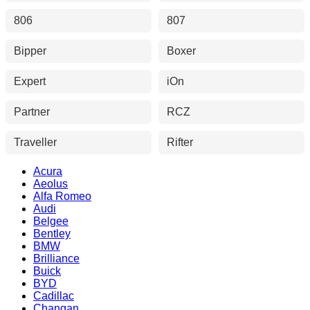
806
807
Bipper
Boxer
Expert
iOn
Partner
RCZ
Traveller
Rifter
Acura
Aeolus
Alfa Romeo
Audi
Belgee
Bentley
BMW
Brilliance
Buick
BYD
Cadillac
Changan