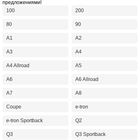
предложениями!
100
200
80
90
A1
A2
A3
A4
A4 Allroad
A5
A6
A6 Allroad
A7
A8
Coupe
e-tron
e-tron Sportback
Q2
Q3
Q3 Sportback