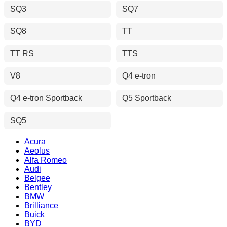
SQ3
SQ7
SQ8
TT
TT RS
TTS
V8
Q4 e-tron
Q4 e-tron Sportback
Q5 Sportback
SQ5
Acura
Aeolus
Alfa Romeo
Audi
Belgee
Bentley
BMW
Brilliance
Buick
BYD