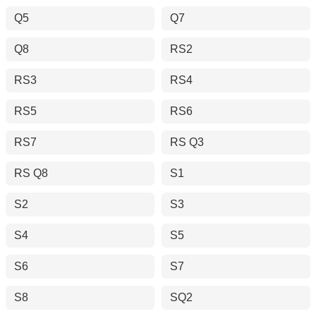
Q5
Q7
Q8
RS2
RS3
RS4
RS5
RS6
RS7
RS Q3
RS Q8
S1
S2
S3
S4
S5
S6
S7
S8
SQ2