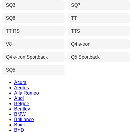
SQ3
SQ7
SQ8
TT
TT RS
TTS
V8
Q4 e-tron
Q4 e-tron Sportback
Q5 Sportback
SQ5
Acura
Aeolus
Alfa Romeo
Audi
Belgee
Bentley
BMW
Brilliance
Buick
BYD