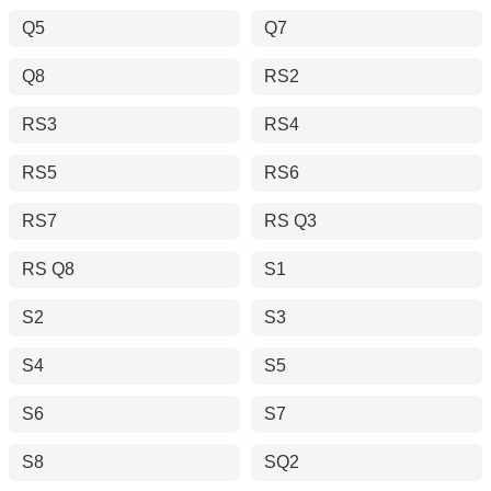
Q5
Q7
Q8
RS2
RS3
RS4
RS5
RS6
RS7
RS Q3
RS Q8
S1
S2
S3
S4
S5
S6
S7
S8
SQ2