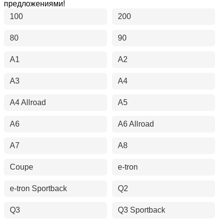
предложениями!
100
200
80
90
A1
A2
A3
A4
A4 Allroad
A5
A6
A6 Allroad
A7
A8
Coupe
e-tron
e-tron Sportback
Q2
Q3
Q3 Sportback