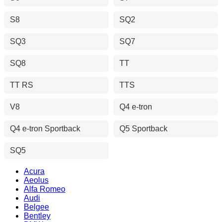
S8
SQ2
SQ3
SQ7
SQ8
TT
TT RS
TTS
V8
Q4 e-tron
Q4 e-tron Sportback
Q5 Sportback
SQ5
Acura
Aeolus
Alfa Romeo
Audi
Belgee
Bentley