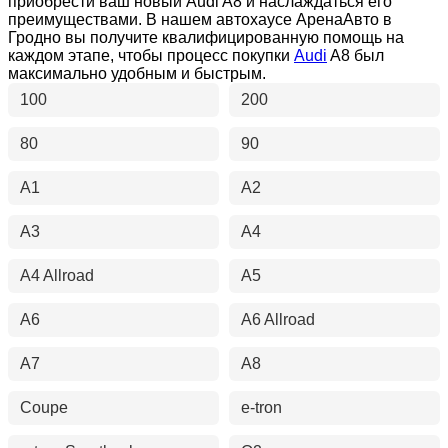
приобрести ваш новый Audi A8 и наслаждаться его
преимуществами. В нашем автохаусе АренаАвто в
Гродно вы получите квалифицированную помощь на
каждом этапе, чтобы процесс покупки
Audi
A8 был
максимально удобным и быстрым.
100
200
80
90
A1
A2
A3
A4
A4 Allroad
A5
A6
A6 Allroad
A7
A8
Coupe
e-tron