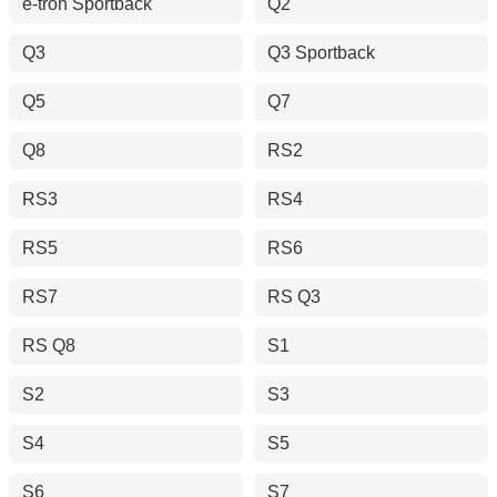
e-tron Sportback
Q2
Q3
Q3 Sportback
Q5
Q7
Q8
RS2
RS3
RS4
RS5
RS6
RS7
RS Q3
RS Q8
S1
S2
S3
S4
S5
S6
S7