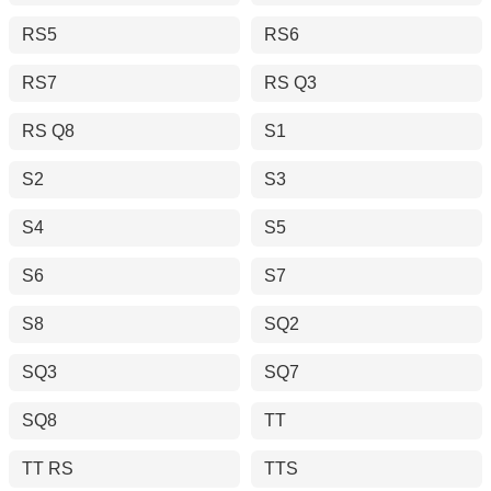
RS5
RS6
RS7
RS Q3
RS Q8
S1
S2
S3
S4
S5
S6
S7
S8
SQ2
SQ3
SQ7
SQ8
TT
TT RS
TTS