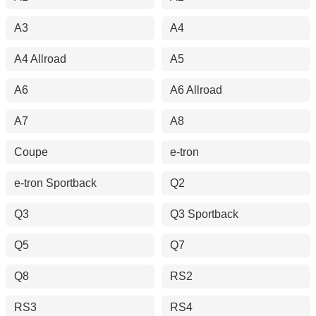
A3
A4
A4 Allroad
A5
A6
A6 Allroad
A7
A8
Coupe
e-tron
e-tron Sportback
Q2
Q3
Q3 Sportback
Q5
Q7
Q8
RS2
RS3
RS4