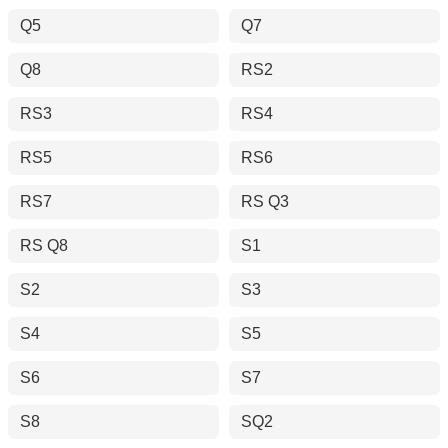
Q5
Q7
Q8
RS2
RS3
RS4
RS5
RS6
RS7
RS Q3
RS Q8
S1
S2
S3
S4
S5
S6
S7
S8
SQ2