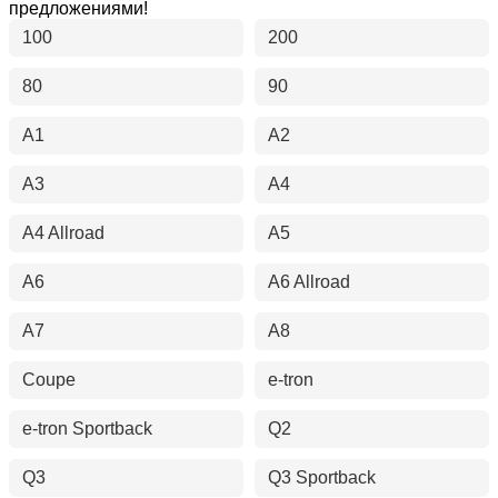
предложениями!
100
200
80
90
A1
A2
A3
A4
A4 Allroad
A5
A6
A6 Allroad
A7
A8
Coupe
e-tron
e-tron Sportback
Q2
Q3
Q3 Sportback