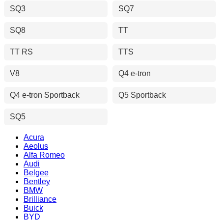
SQ3
SQ7
SQ8
TT
TT RS
TTS
V8
Q4 e-tron
Q4 e-tron Sportback
Q5 Sportback
SQ5
Acura
Aeolus
Alfa Romeo
Audi
Belgee
Bentley
BMW
Brilliance
Buick
BYD