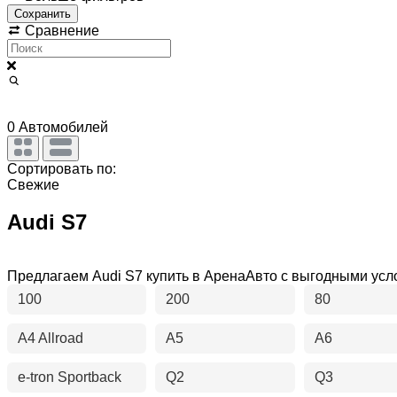
Сохранить
Сравнение
0
Автомобилей
Сортировать по:
Свежие
Audi S7
Предлагаем Audi S7 купить в АренаАвто с выгодными ус
100
200
80
A4 Allroad
A5
A6
e-tron Sportback
Q2
Q3