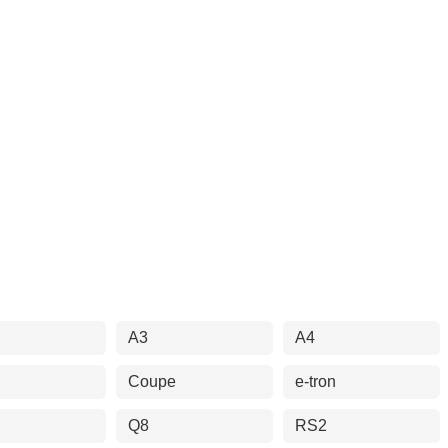
A3
A4
Coupe
e-tron
Q8
RS2