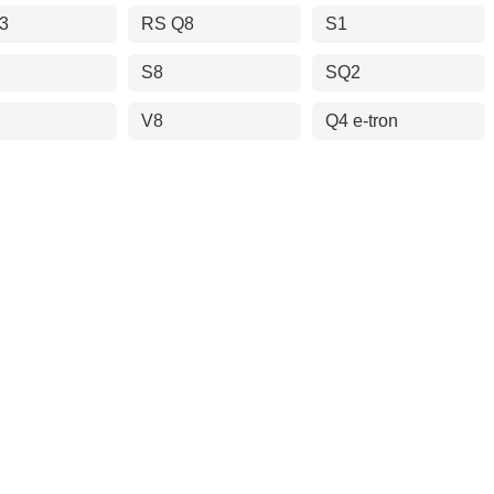
3
RS Q8
S1
S8
SQ2
V8
Q4 e-tron