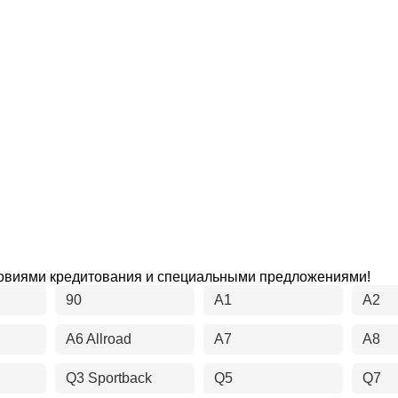
ловиями кредитования и специальными предложениями!
90
A1
A2
A6 Allroad
A7
A8
Q3 Sportback
Q5
Q7