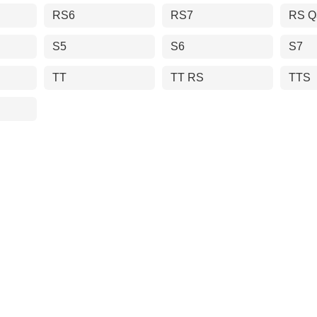
RS6
RS7
RS Q
S5
S6
S7
TT
TT RS
TTS