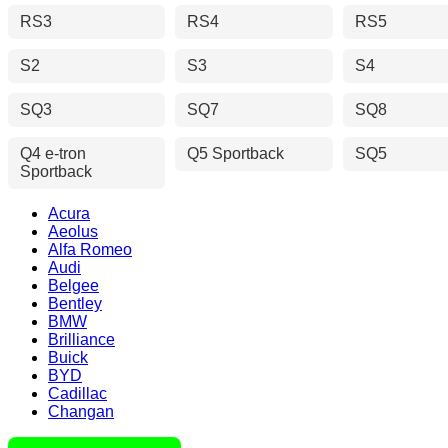
RS3
RS4
RS5
S2
S3
S4
SQ3
SQ7
SQ8
Q4 e-tron
Q5 Sportback
SQ5
Sportback
Acura
Aeolus
Alfa Romeo
Audi
Belgee
Bentley
BMW
Brilliance
Buick
BYD
Cadillac
Changan