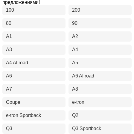
предложениями!
100
200
80
90
A1
A2
A3
A4
A4 Allroad
A5
A6
A6 Allroad
A7
A8
Coupe
e-tron
e-tron Sportback
Q2
Q3
Q3 Sportback