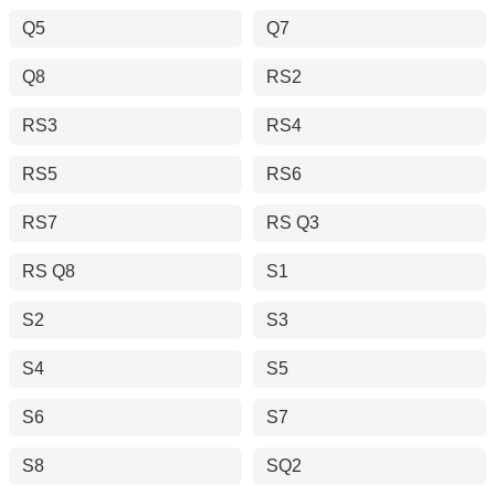
Q5
Q7
Q8
RS2
RS3
RS4
RS5
RS6
RS7
RS Q3
RS Q8
S1
S2
S3
S4
S5
S6
S7
S8
SQ2