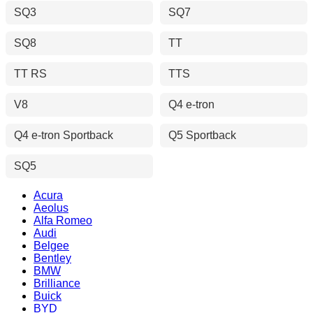
SQ3
SQ7
SQ8
TT
TT RS
TTS
V8
Q4 e-tron
Q4 e-tron Sportback
Q5 Sportback
SQ5
Acura
Aeolus
Alfa Romeo
Audi
Belgee
Bentley
BMW
Brilliance
Buick
BYD