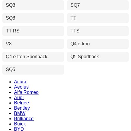
SQ3
SQ7
SQ8
TT
TT RS
TTS
V8
Q4 e-tron
Q4 e-tron Sportback
Q5 Sportback
SQ5
Acura
Aeolus
Alfa Romeo
Audi
Belgee
Bentley
BMW
Brilliance
Buick
BYD