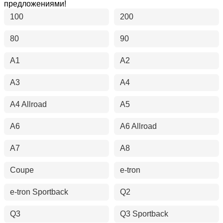
предложениями!
100
200
80
90
A1
A2
A3
A4
A4 Allroad
A5
A6
A6 Allroad
A7
A8
Coupe
e-tron
e-tron Sportback
Q2
Q3
Q3 Sportback