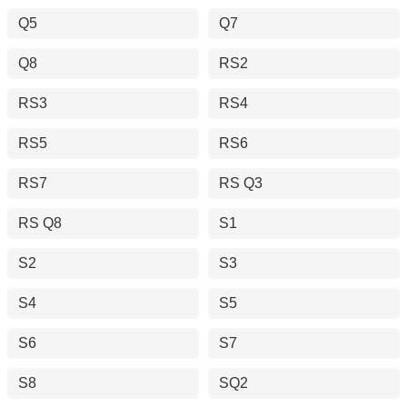
Q5
Q7
Q8
RS2
RS3
RS4
RS5
RS6
RS7
RS Q3
RS Q8
S1
S2
S3
S4
S5
S6
S7
S8
SQ2