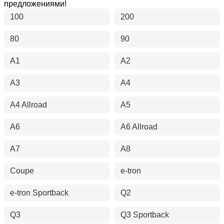
предложениями!
100
200
80
90
A1
A2
A3
A4
A4 Allroad
A5
A6
A6 Allroad
A7
A8
Coupe
e-tron
e-tron Sportback
Q2
Q3
Q3 Sportback