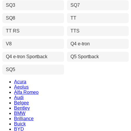
SQ3
SQ7
SQ8
TT
TT RS
TTS
V8
Q4 e-tron
Q4 e-tron Sportback
Q5 Sportback
SQ5
Acura
Aeolus
Alfa Romeo
Audi
Belgee
Bentley
BMW
Brilliance
Buick
BYD