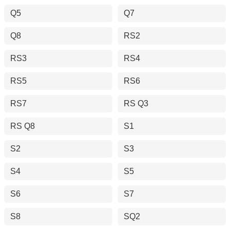
Q5
Q7
Q8
RS2
RS3
RS4
RS5
RS6
RS7
RS Q3
RS Q8
S1
S2
S3
S4
S5
S6
S7
S8
SQ2