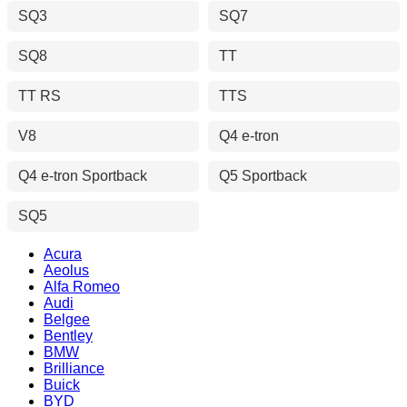
SQ3
SQ7
SQ8
TT
TT RS
TTS
V8
Q4 e-tron
Q4 e-tron Sportback
Q5 Sportback
SQ5
Acura
Aeolus
Alfa Romeo
Audi
Belgee
Bentley
BMW
Brilliance
Buick
BYD