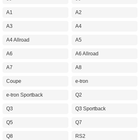
A1
A2
A3
A4
A4 Allroad
A5
A6
A6 Allroad
A7
A8
Coupe
e-tron
e-tron Sportback
Q2
Q3
Q3 Sportback
Q5
Q7
Q8
RS2