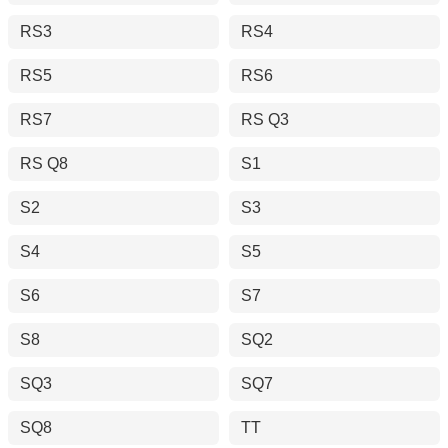
RS3
RS4
RS5
RS6
RS7
RS Q3
RS Q8
S1
S2
S3
S4
S5
S6
S7
S8
SQ2
SQ3
SQ7
SQ8
TT