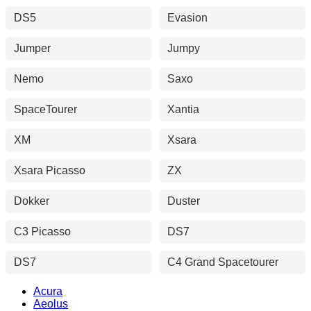
DS5
Evasion
Jumper
Jumpy
Nemo
Saxo
SpaceTourer
Xantia
XM
Xsara
Xsara Picasso
ZX
Dokker
Duster
C3 Picasso
DS7
DS7
C4 Grand Spacetourer
Acura
Aeolus