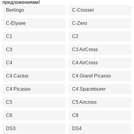
предложениями!
Berlingo
C-Crosser
C-Elysee
C-Zero
C1
C2
C3
C3 AirCross
C4
C4 AirCross
C4 Cactus
C4 Grand Picasso
C4 Picasso
C4 Spacetourer
C5
C5 Aircross
C6
C8
DS3
DS4