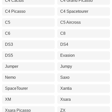
C4 Cactus
C4 Grand Picasso
C4 Picasso
C4 Spacetourer
C5
C5 Aircross
C6
C8
DS3
DS4
DS5
Evasion
Jumper
Jumpy
Nemo
Saxo
SpaceTourer
Xantia
XM
Xsara
Xsara Picasso
ZX