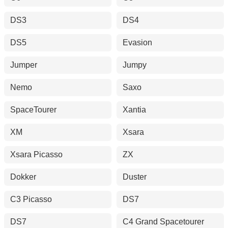
DS3
DS4
DS5
Evasion
Jumper
Jumpy
Nemo
Saxo
SpaceTourer
Xantia
XM
Xsara
Xsara Picasso
ZX
Dokker
Duster
C3 Picasso
DS7
DS7
C4 Grand Spacetourer