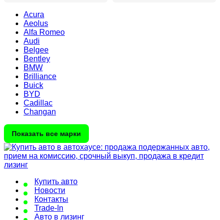
Acura
Aeolus
Alfa Romeo
Audi
Belgee
Bentley
BMW
Brilliance
Buick
BYD
Cadillac
Changan
Показать все марки
Купить авто
Новости
Контакты
Trade-In
Авто в лизинг