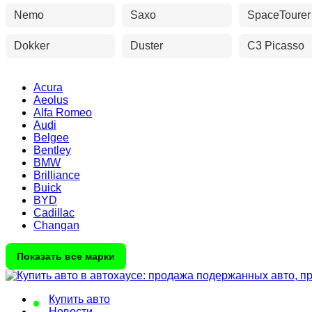
Nemo
Saxo
SpaceTourer
Dokker
Duster
C3 Picasso
Acura
Aeolus
Alfa Romeo
Audi
Belgee
Bentley
BMW
Brilliance
Buick
BYD
Cadillac
Changan
Показать все марки
Купить авто
Новости