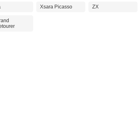
a
Xsara Picasso
ZX
rand
tourer