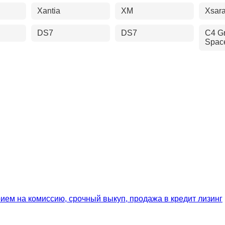
Xantia
XM
Xsar
DS7
DS7
C4 G
Space