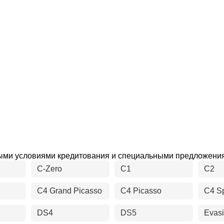
дными условиями кредитования и специальными предложени
C-Zero
C1
C2
C4 Grand Picasso
C4 Picasso
C4 S
DS4
DS5
Evas