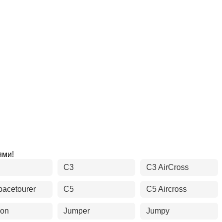
ями!
C3
C3 AirCross
pacetourer
C5
C5 Aircross
ion
Jumper
Jumpy