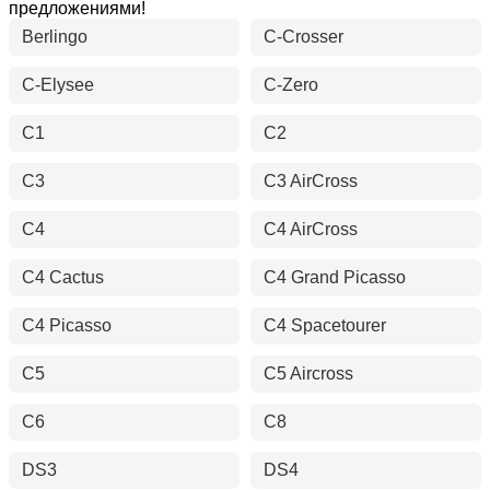
предложениями!
Berlingo
C-Crosser
C-Elysee
C-Zero
C1
C2
C3
C3 AirCross
C4
C4 AirCross
C4 Cactus
C4 Grand Picasso
C4 Picasso
C4 Spacetourer
C5
C5 Aircross
C6
C8
DS3
DS4