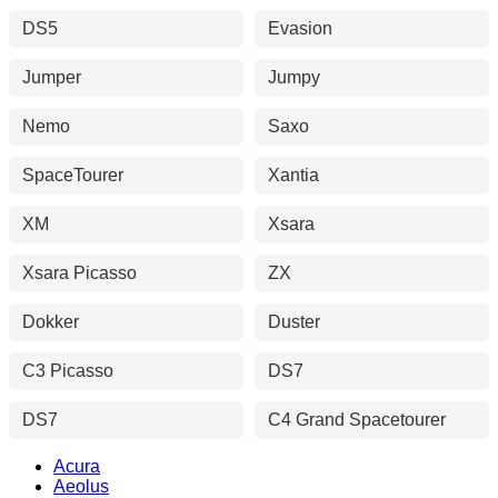
DS5
Evasion
Jumper
Jumpy
Nemo
Saxo
SpaceTourer
Xantia
XM
Xsara
Xsara Picasso
ZX
Dokker
Duster
C3 Picasso
DS7
DS7
C4 Grand Spacetourer
Acura
Aeolus