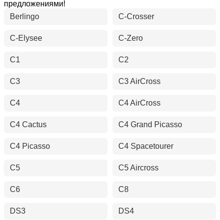
предложениями!
Berlingo
C-Crosser
C-Elysee
C-Zero
C1
C2
C3
C3 AirCross
C4
C4 AirCross
C4 Cactus
C4 Grand Picasso
C4 Picasso
C4 Spacetourer
C5
C5 Aircross
C6
C8
DS3
DS4