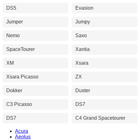
DS5
Evasion
Jumper
Jumpy
Nemo
Saxo
SpaceTourer
Xantia
XM
Xsara
Xsara Picasso
ZX
Dokker
Duster
C3 Picasso
DS7
DS7
C4 Grand Spacetourer
Acura
Aeolus