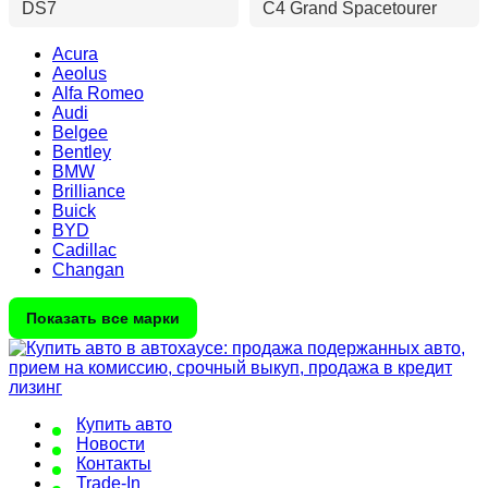
DS7
C4 Grand Spacetourer
Acura
Aeolus
Alfa Romeo
Audi
Belgee
Bentley
BMW
Brilliance
Buick
BYD
Cadillac
Changan
Показать все марки
Купить авто
Новости
Контакты
Trade-In