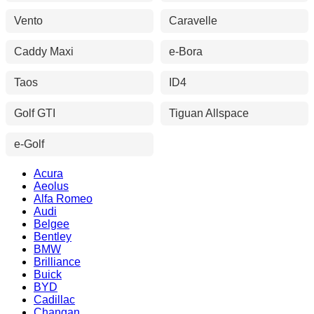
Vento
Caravelle
Caddy Maxi
e-Bora
Taos
ID4
Golf GTI
Tiguan Allspace
e-Golf
Acura
Aeolus
Alfa Romeo
Audi
Belgee
Bentley
BMW
Brilliance
Buick
BYD
Cadillac
Changan