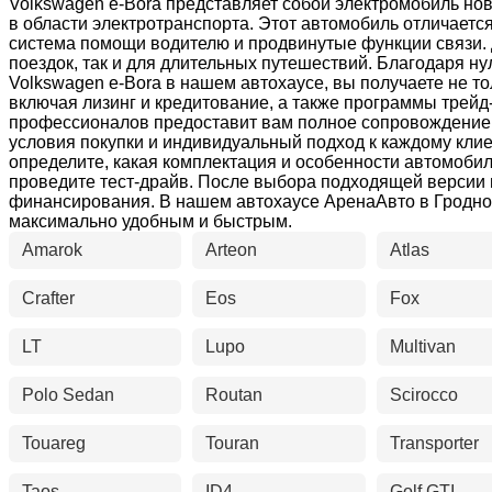
Volkswagen e-Bora представляет собой электромобиль но
в области электротранспорта. Этот автомобиль отличает
система помощи водителю и продвинутые функции связи. 
поездок, так и для длительных путешествий. Благодаря 
Volkswagen e-Bora в нашем автохаусе, вы получаете не т
включая лизинг и кредитование, а также программы трей
профессионалов предоставит вам полное сопровождение 
условия покупки и индивидуальный подход к каждому клие
определите, какая комплектация и особенности автомоби
проведите тест-драйв. После выбора подходящей версии
финансирования. В нашем автохаусе АренаАвто в Гродно
максимально удобным и быстрым.
Amarok
Arteon
Atlas
Crafter
Eos
Fox
LT
Lupo
Multivan
Polo Sedan
Routan
Scirocco
Touareg
Touran
Transporter
Taos
ID4
Golf GTI