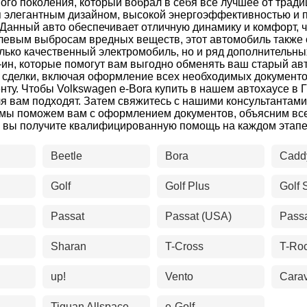
вого поколения, который вобрал в себя все лучшее от тр
ся элегантным дизайном, высокой энергоэффективностью и 
Данный авто обеспечивает отличную динамику и комфорт, ч
нулевым выбросам вредных веществ, этот автомобиль такж
олько качественный электромобиль, но и ряд дополнительн
д-ин, которые помогут вам выгодно обменять ваш старый а
сделки, включая оформление всех необходимых документо
нту. Чтобы Volkswagen e-Bora купить в нашем автохаусе в
ля вам подходят. Затем свяжитесь с нашими консультантам
 мы поможем вам с оформлением документов, объясним вс
 вы получите квалифицированную помощь на каждом этапе
Beetle
Bora
Cadd
Golf
Golf Plus
Golf 
Passat
Passat (USA)
Pass
Sharan
T-Cross
T-Ro
up!
Vento
Carav
Tiguan Allspace
e-Golf