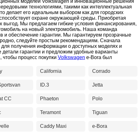
адиционных моделей Volkswagen и инновационные решения
передовыми технологиями, такими как интеллектуальная
то делает его идеальным выбором как для городских
е способствует охране окружающей среды. Приобретая
ых выгод. Мы предлагаем гибкие условия финансирования,
втомобиль на новый электромобиль. Наша команда
в и обеспечение гарантии. Мы гарантируем прозрачные
 Гродно, следуйте простым рекомендациям. Сначала
и для получения информации о доступных моделях и
е детали гарантии и предложим удобные варианты
, чтобы процесс покупки
Volkswagen
e-Bora был
y
California
Corrado
Sportsvan
ID.3
Jetta
at CC
Phaeton
Polo
c
Teramont
Tiguan
elle
Caddy Maxi
e-Bora