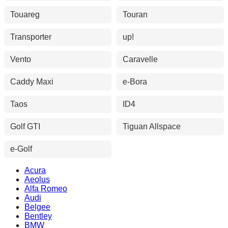
Touareg
Touran
Transporter
up!
Vento
Caravelle
Caddy Maxi
e-Bora
Taos
ID4
Golf GTI
Tiguan Allspace
e-Golf
Acura
Aeolus
Alfa Romeo
Audi
Belgee
Bentley
BMW