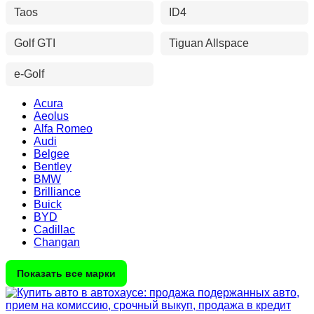
Taos
ID4
Golf GTI
Tiguan Allspace
e-Golf
Acura
Aeolus
Alfa Romeo
Audi
Belgee
Bentley
BMW
Brilliance
Buick
BYD
Cadillac
Changan
Показать все марки