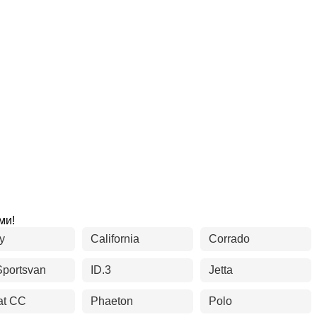
ми!
y
California
Corrado
Sportsvan
ID.3
Jetta
at CC
Phaeton
Polo