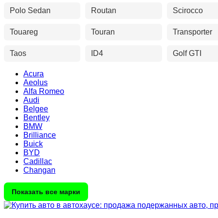
Polo Sedan
Routan
Scirocco
Touareg
Touran
Transporter
Taos
ID4
Golf GTI
Acura
Aeolus
Alfa Romeo
Audi
Belgee
Bentley
BMW
Brilliance
Buick
BYD
Cadillac
Changan
Показать все марки