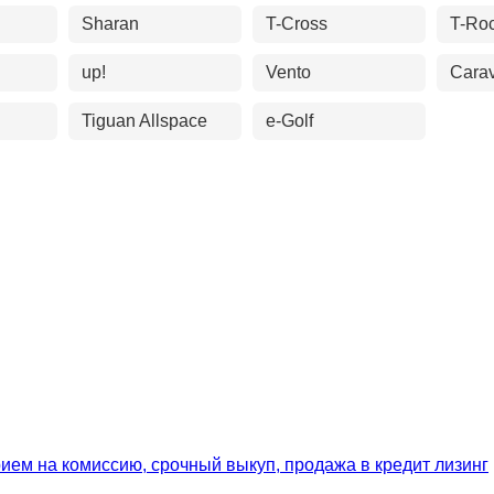
Sharan
T-Cross
T-Ro
up!
Vento
Carav
Tiguan Allspace
e-Golf