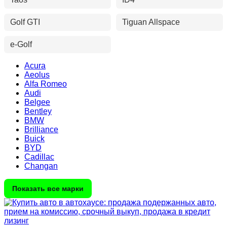
Golf GTI
Tiguan Allspace
e-Golf
Acura
Aeolus
Alfa Romeo
Audi
Belgee
Bentley
BMW
Brilliance
Buick
BYD
Cadillac
Changan
Показать все марки